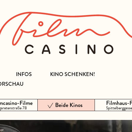
INFOS
KINO SCHENKEN!
ORSCHAU
mcasino-Filme
Filmhaus-
Beide Kinos
aretenstraße 78
Spittelberggasse