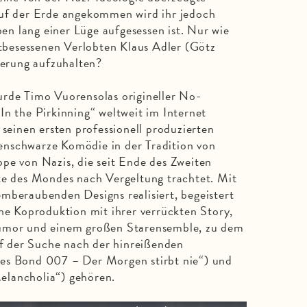
Auf der Erde angekommen wird ihr jedoch
eben lang einer Lüge aufgesessen ist. Nur wie
chtbesessenen Verlobten Klaus Adler (Götz
erung aufzuhalten?
urde Timo Vuorensolas origineller No-
In the Pirkinning“ weltweit im Internet
 seinen ersten professionell produzierten
abenschwarze Komödie in der Tradition von
pe von Nazis, die seit Ende des Zweiten
te des Mondes nach Vergeltung trachtet. Mit
mberaubenden Designs realisiert, begeistert
che Koproduktion mit ihrer verrückten Story,
Humor und einem großen Starensemble, zu dem
Auf der Suche nach der hinreißenden
es Bond 007 – Der Morgen stirbt nie“) und
elancholia“) gehören.