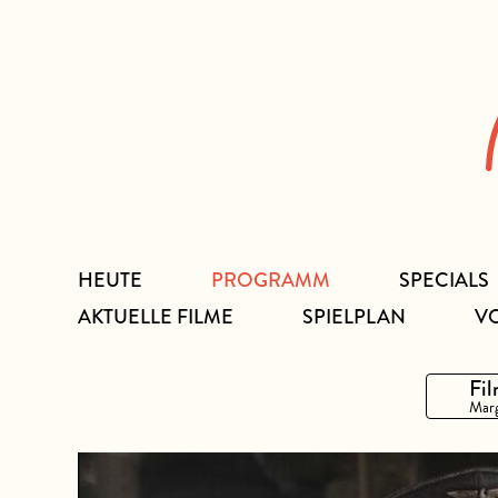
Zum
Inhalt
HEUTE
PROGRAMM
SPECIALS
AKTUELLE FILME
SPIELPLAN
V
Fil
Marg