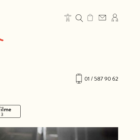
01 / 587 90 62
Filme
 3