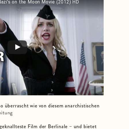
- Nazi's on the Moon Movie (2012) HD
o überrascht wie von diesem anarchistischen
eitung
knallteste Film der Berlinale – und bietet