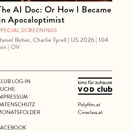
The AI Doc: Or How I Became
The
an Apocaloptimist
SPEC
Béla 
SPECIAL SCREENINGS
aniel Roher, Charlie Tyrell | US 2026 | 104
in | OV
CLUB LOG-IN
SUCHE
IMPRESSUM
DATENSCHUTZ
Polyfilm.at
MONATSFOLDER
Cineclass.at
FACEBOOK