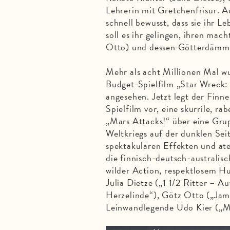
Lehrerin mit Gretchenfrisur. 
schnell bewusst, dass sie ihr L
soll es ihr gelingen, ihren ma
Otto) und dessen Götterdämm
Mehr als acht Millionen Mal w
Budget-Spielfilm „Star Wreck: 
angesehen. Jetzt legt der Finne
Spielfilm vor, eine skurrile, r
„Mars Attacks!“ über eine Grup
Weltkriegs auf der dunklen Sei
spektakulären Effekten und ate
die finnisch-deutsch-australis
wilder Action, respektlosem 
Julia Dietze („1 1/2 Ritter – 
Herzelinde“), Götz Otto („Jam
Leinwandlegende Udo Kier („M