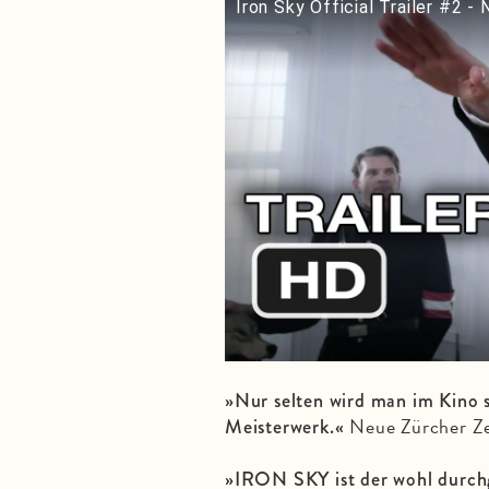
Iron Sky Official Trailer #2 
»Nur selten wird man im Kino s
Neue Zürcher Z
Meisterwerk.«
»IRON SKY ist der wohl durchge