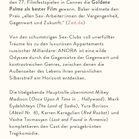
den 77. Filmfestspielen in Cannes die
Goldene
Palme als bester Film
gewann. Baker widmete den
Preis „allen Sex-Arbeiter:innen der Vergangenheit,
Gegenwart und Zukunft.“ (
Zeit.de
)
Von den schummrigen Sex-Clubs voll unerfüllter
Träume bis zu den luxuriösen Appartements
russischer Milliardäre: ANORA ist eine wilde
Odyssee durch die Gegensätze der Gegenwart und
kontrastreichen Genres, zwischen denen die
Außenseiter des Lebens ihren persönlichen
Silberstreif am Horizont entdecken.
Die titelgebende Hauptrolle übernimmt Mikey
Madison (
Once Upon A Time in … Hollywood
). Mark
Eydelshteyn (
The Land of Sasha
), Yura Borisov
(
Abteil Nr. 6
), Karren Karagulian (
Red Rocket
) und
Vache Tovmasyan (
Lost and Found in Armenia
)
komplettieren den Cast der preisgekrönten
Tragikomödie.