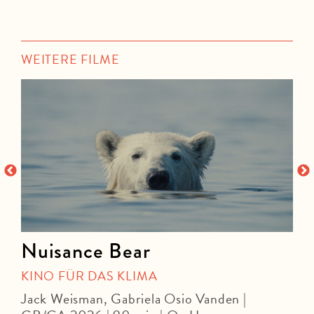
WEITERE FILME
Nuisance Bear
KINO FÜR DAS KLIMA
Jack Weisman, Gabriela Osio Vanden |
J