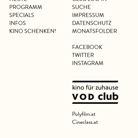
PROGRAMM
SUCHE
SPECIALS
IMPRESSUM
INFOS
DATENSCHUTZ
KINO SCHENKEN!
MONATSFOLDER
FACEBOOK
TWITTER
INSTAGRAM
Polyfilm.at
Cineclass.at