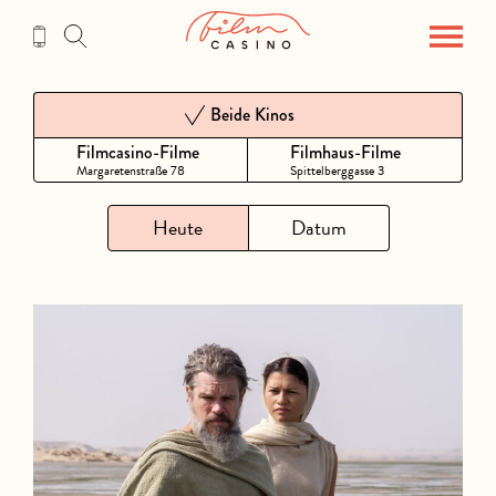
Zum
Inhalt
Beide Kinos
Filmcasino-Filme
Filmhaus-Filme
Margaretenstraße 78
Spittelberggasse 3
Heute
Datum