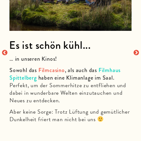
Es ist schön kühl...
50
»Ar
… in unseren Kinos!
Ice
übe
Sowohl das
Filmcasino
, als auch das
Filmhaus
der
Spittelberg
haben eine Klimanlage im Saal.
die 
mm:
Perfekt, um der Sommerhitze zu entfliehen und
Leu
dabei in wunderbare Welten einzutauchen und
ver
t
Neues zu entdecken.
AR
Aber keine Sorge: Trotz Lüftung und gemütlicher
zu 
Dunkelheit friert man nicht bei uns
(an
bert
Zei
Far