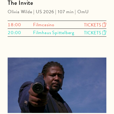
The Invite
Olivia Wilde | US 2026 | 107 min | OmU
18:00
Filmcasino
TICKETS
20:00
Filmhaus Spittelberg
TICKETS