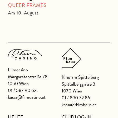
QUEER FRAMES
Am 10. August
A
Filmcasino
Margaretenstraße 78
Kino am Spittelberg
1050 Wien
Spittelberggasse 3
01 / 587 90 62
1070 Wien
kassa@filmcasino.at
01 / 890 72 86
kassa@filmhaus.at
HEUTE
CLUB LOG-IN