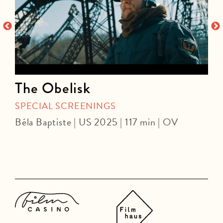
The Obelisk
SPECIAL SCREENINGS
Béla Baptiste | US 2025 | 117 min | OV
J
1