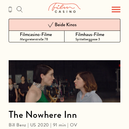
Zum
Inhalt
Beide Kinos
Filmcasino-Filme
Filmhaus-Filme
Margaretenstraße 78
Spittelberggasse 3
The Nowhere Inn
Bill Benz | US 2020 | 91 min | OV