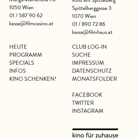
1050 Wien
Spittelberggasse 3
01 / 587 90 62
1070 Wien
kassa@filmcasino.at
01 / 890 72 86
kassa@filmhaus.at
HEUTE
CLUB LOG-IN
PROGRAMM
SUCHE
SPECIALS
IMPRESSUM
INFOS
DATENSCHUTZ
KINO SCHENKEN!
MONATSFOLDER
FACEBOOK
TWITTER
INSTAGRAM