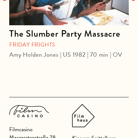
The Slumber Party Massacre
FRIDAY FRIGHTS
Amy Holden Jones | US 1982 | 70 min | OV
Z
Filmcasino
Margaretenstraße 78
Kino am Spittelberg