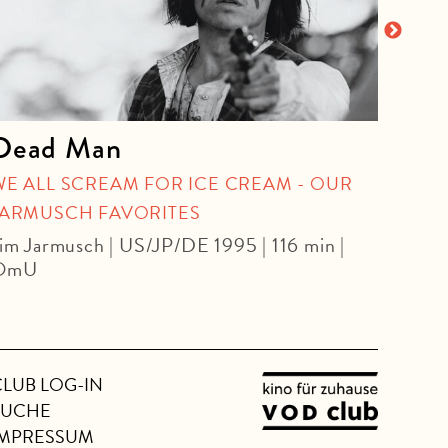
Dead Man
Per
WE ALL SCREAM FOR ICE CREAM - OUR
WE A
JARMUSCH FAVORITES
JARM
im Jarmusch | US/JP/DE 1995 | 116 min |
Jim J
OmU
CLUB LOG-IN
SUCHE
IMPRESSUM