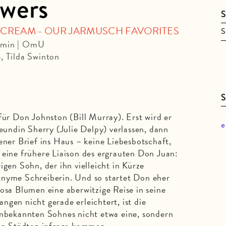
wers
S
 CREAM - OUR JARMUSCH FAVORITES
S
5 min | OmU
, Tilda Swinton
S
für Don Johnston (Bill Murray). Erst wird er
e
reundin Sherry (Julie Delpy) verlassen, dann
ener Brief ins Haus – keine Liebesbotschaft,
 eine frühere Liaison des ergrauten Don Juan:
igen Sohn, der ihn vielleicht in Kürze
onyme Schreiberin. Und so startet Don eher
rosa Blumen eine aberwitzige Reise in seine
ngen nicht gerade erleichtert, ist die
unbekannten Sohnes nicht etwa eine, sondern
enen Städten infrage kommen…