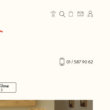
01 / 587 90 62
Filme
 3