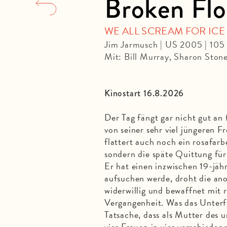
Broken Flo
WE ALL SCREAM FOR ICE
Jim Jarmusch | US 2005 | 10
Mit: Bill Murray, Sharon Stone
Kinostart 16.8.2026
Der Tag fängt gar nicht gut an 
von seiner sehr viel jüngeren F
flattert auch noch ein rosafarb
sondern die späte Quittung für
Er hat einen inzwischen 19-jähr
aufsuchen werde, droht die an
widerwillig und bewaffnet mit 
Vergangenheit. Was das Unterfa
Tatsache, dass als Mutter des 
vier Frauen in vier verschied