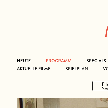
Zum
Inhalt
HEUTE
PROGRAMM
SPECIALS
AKTUELLE FILME
SPIELPLAN
V
Fil
Marg