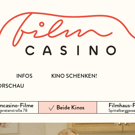
INFOS
KINO SCHENKEN!
ORSCHAU
mcasino-Filme
Filmhaus-
Beide Kinos
aretenstraße 78
Spittelberggasse