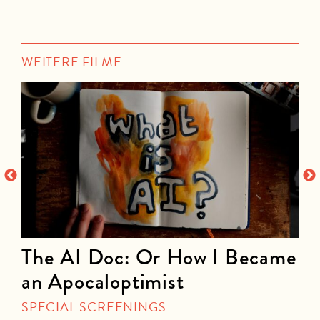
WEITERE FILME
The AI Doc: Or How I Became
an Apocaloptimist
D
SPECIAL SCREENINGS