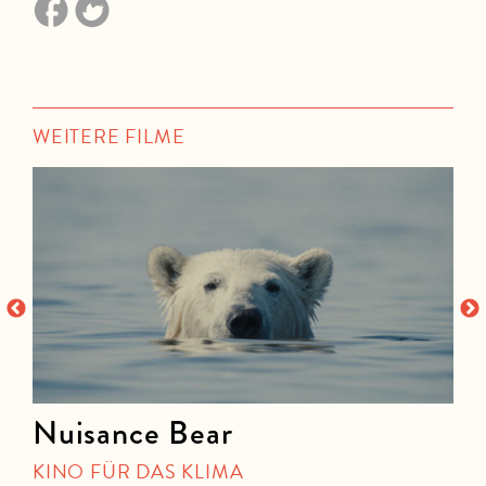
WEITERE FILME
Nuisance Bear
KINO FÜR DAS KLIMA