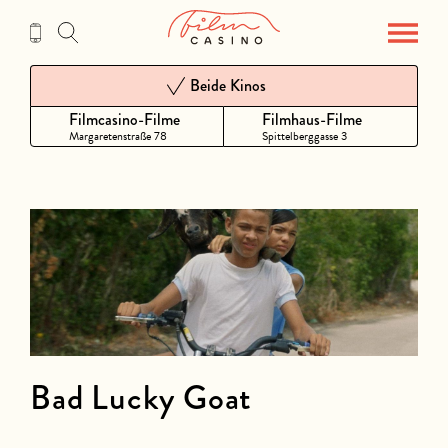
Zum
Inhalt
Beide Kinos
Filmcasino-Filme
Filmhaus-Filme
Margaretenstraße 78
Spittelberggasse 3
Bad Lucky Goat