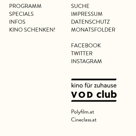
PROGRAMM
SUCHE
SPECIALS
IMPRESSUM
INFOS
DATENSCHUTZ
KINO SCHENKEN!
MONATSFOLDER
FACEBOOK
TWITTER
INSTAGRAM
Polyfilm.at
Cineclass.at