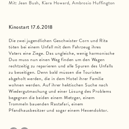
Mit: Jean Bush, Kiara Howard, Ambrosio Huffington
Kinostart 17.6.2018
Die zwei jugendlichen Geschwister Corn und Rita
töten bei einem Unfall mit dem Fahrzeug ihres
Vaters eine Ziege. Das ungleiche, wenig harmonische
Duo muss nun einen Weg finden um den Wagen
rechtzeitig zu reparieren und alle Spuren des Unfalls
zu beseitigen. Denn bald müssen die Touristen
abgeholt werden, die in dem Hotel ihrer Familie
wohnen werden. Auf ihrer hektischen Suche nach
Wiedergutmachung und einer Lösung des Problems
begegnen die beiden einem Metzger, einem
Trommeln bauenden Rastafari, einem
Pfandhausbesitzer und sogar einem Hexendoktor.