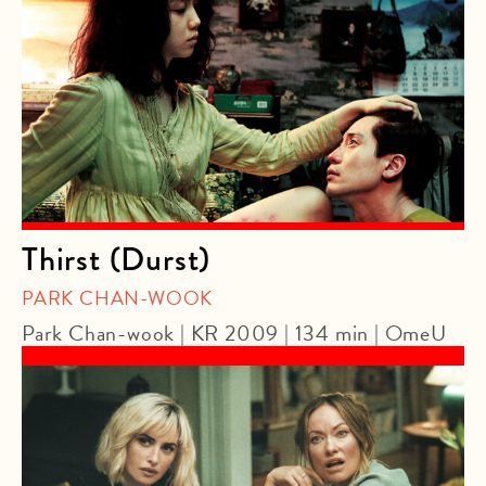
Thirst (Durst)
PARK CHAN-WOOK
Park Chan-wook | KR 2009 | 134 min | OmeU