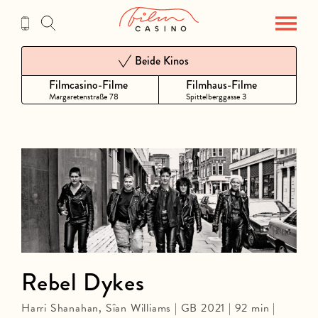
Zum
Inhalt
Beide Kinos
Filmcasino-Filme
Filmhaus-Filme
Margaretenstraße 78
Spittelberggasse 3
Rebel Dykes
Harri Shanahan, Sîan Williams | GB 2021 | 92 min |