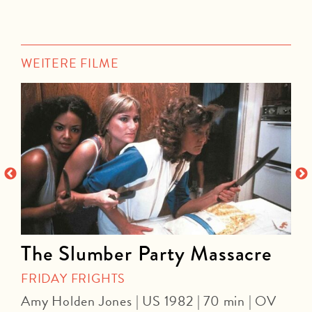
WEITERE FILME
The Slumber Party Massacre
FRIDAY FRIGHTS
Amy Holden Jones | US 1982 | 70 min | OV
Z