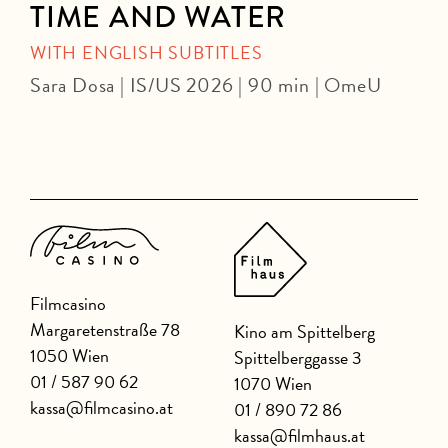
TIME AND WATER
WITH ENGLISH SUBTITLES
Sara Dosa | IS/US 2026 | 90 min | OmeU
P
Filmcasino
Margaretenstraße 78
Kino am Spittelberg
1050 Wien
Spittelberggasse 3
01 / 587 90 62
1070 Wien
kassa@filmcasino.at
01 / 890 72 86
kassa@filmhaus.at