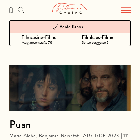
Zum
Inhalt
Beide Kinos
Filmcasino-Filme
Filmhaus-Filme
Margaretenstraße 78
Spittelberggasse 3
Puan
María Alché, Benjamín Naishtat | AR/IT/DE 2023 | 111