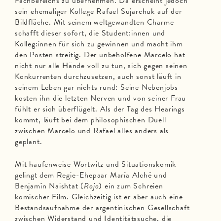
Fachbereichs zu übernehmen. Da erscheint jedoch
sein ehemaliger Kollege Rafael Sujarchuk auf der
Bildfläche. Mit seinem weltgewandten Charme
schafft dieser sofort, die Student:innen und
Kolleg:innen für sich zu gewinnen und macht ihm
den Posten streitig. Der unbeholfene Marcelo hat
nicht nur alle Hände voll zu tun, sich gegen seinen
Konkurrenten durchzusetzen, auch sonst läuft in
seinem Leben gar nichts rund: Seine Nebenjobs
kosten ihn die letzten Nerven und von seiner Frau
fühlt er sich überflügelt. Als der Tag des Hearings
kommt, läuft bei dem philosophischen Duell
zwischen Marcelo und Rafael alles anders als
geplant.
Mit haufenweise Wortwitz und Situationskomik
gelingt dem Regie-Ehepaar María Alché und
Benjamín Naishtat (
Rojo
) ein zum Schreien
komischer Film. Gleichzeitig ist er aber auch eine
Bestandsaufnahme der argentinischen Gesellschaft
zwischen Widerstand und Identitätssuche, die