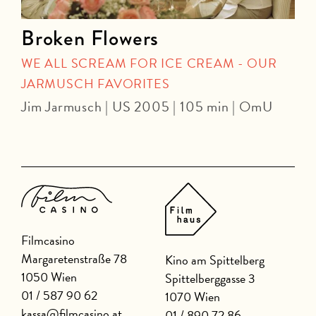
Broken Flowers
WE ALL SCREAM FOR ICE CREAM - OUR
JARMUSCH FAVORITES
Jim Jarmusch | US 2005 | 105 min | OmU
J
Filmcasino
Margaretenstraße 78
Kino am Spittelberg
1050 Wien
Spittelberggasse 3
01 / 587 90 62
1070 Wien
kassa@filmcasino.at
01 / 890 72 86