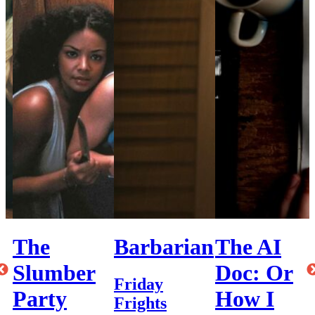
The
Barbarian
The AI
Slumber
Doc: Or
Friday
Party
How I
Frights