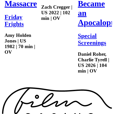
Massacre
Became
Zach Cregger |
an
US 2022 | 102
Friday
min | OV
Apocalopt
Frights
Amy Holden
Special
Jones | US
Screenings
1982 | 70 min |
OV
Daniel Roher,
Charlie Tyrell |
US 2026 | 104
min | OV