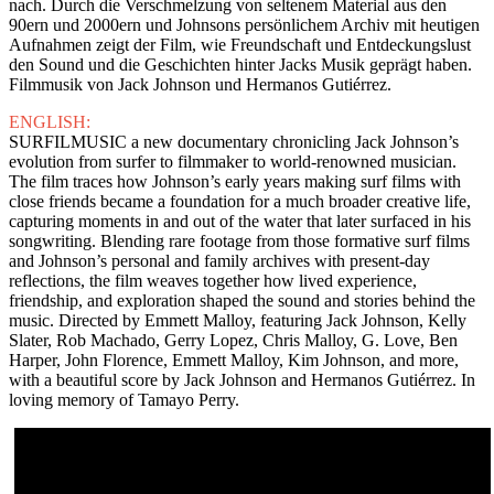
nach. Durch die Verschmelzung von seltenem Material aus den
90ern und 2000ern und Johnsons persönlichem Archiv mit heutigen
Aufnahmen zeigt der Film, wie Freundschaft und Entdeckungslust
den Sound und die Geschichten hinter Jacks Musik geprägt haben.
Filmmusik von Jack Johnson und Hermanos Gutiérrez.
ENGLISH:
SURFILMUSIC a new documentary chronicling Jack Johnson’s
evolution from surfer to filmmaker to world-renowned musician.
The film traces how Johnson’s early years making surf films with
close friends became a foundation for a much broader creative life,
capturing moments in and out of the water that later surfaced in his
songwriting. Blending rare footage from those formative surf films
and Johnson’s personal and family archives with present-day
reflections, the film weaves together how lived experience,
friendship, and exploration shaped the sound and stories behind the
music. Directed by Emmett Malloy, featuring Jack Johnson, Kelly
Slater, Rob Machado, Gerry Lopez, Chris Malloy, G. Love, Ben
Harper, John Florence, Emmett Malloy, Kim Johnson, and more,
with a beautiful score by Jack Johnson and Hermanos Gutiérrez. In
loving memory of Tamayo Perry.