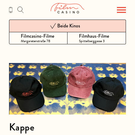
Zum
Inhalt
Beide Kinos
Filmcasino-Filme
Filmhaus-Filme
Margaretenstraße 78
Spittelberggasse 3
Kappe