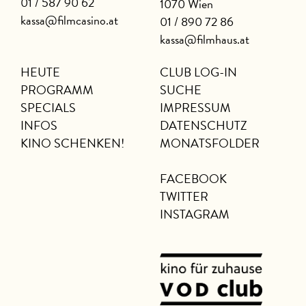
01 / 587 90 62
1070 Wien
kassa@filmcasino.at
01 / 890 72 86
kassa@filmhaus.at
HEUTE
CLUB LOG-IN
PROGRAMM
SUCHE
SPECIALS
IMPRESSUM
INFOS
DATENSCHUTZ
KINO SCHENKEN!
MONATSFOLDER
FACEBOOK
TWITTER
INSTAGRAM