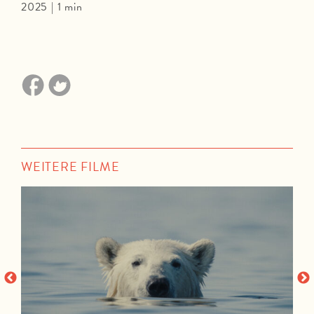
2025 | 1 min
WEITERE FILME