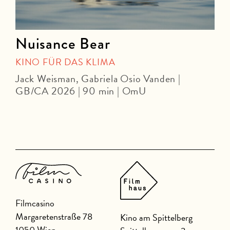
Nuisance Bear
KINO FÜR DAS KLIMA
Jack Weisman, Gabriela Osio Vanden |
J
GB/CA 2026 | 90 min | OmU
|
Filmcasino
Margaretenstraße 78
Kino am Spittelberg
1050 Wien