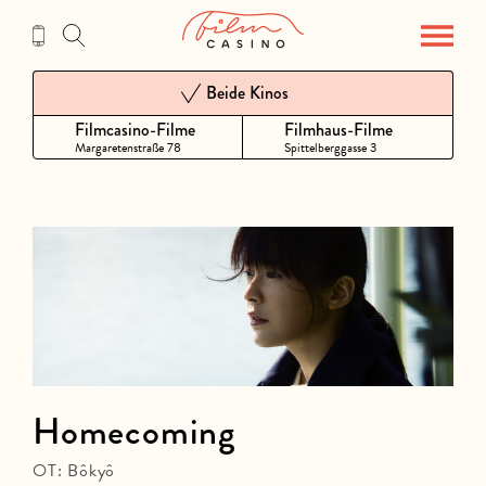
Zum
Inhalt
Beide Kinos
Filmcasino-Filme
Filmhaus-Filme
Margaretenstraße 78
Spittelberggasse 3
Homecoming
OT: Bôkyô