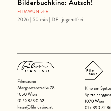
ky
Bilderbuchkino: Autsch!
FILMWUNDER
DF
2026 | 50 min | DF | jugendfrei
Filmcasino
Margaretenstraße 78
Kino am Spitte
1050 Wien
Spittelberggas
01 / 587 90 62
1070 Wien
kassa@filmcasino.at
01 / 890 72 8