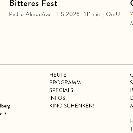
Bitteres Fest
Pedro Almodóvar | ES 2026 | 111 min | OmU
M
HEUTE
PROGRAMM
SPECIALS
INFOS
lberg
KINO SCHENKEN!
se 3
6