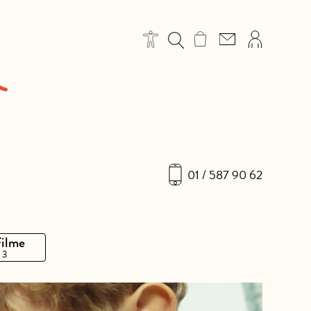
01 / 587 90 62
Filme
 3