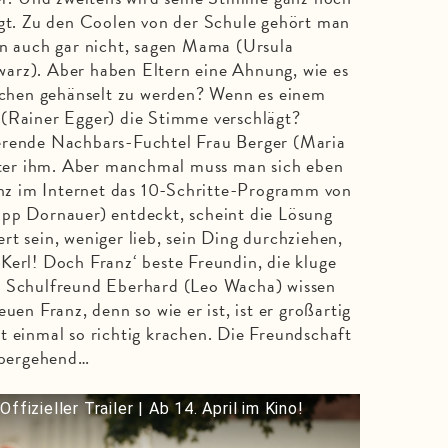
egt. Zu den Coolen von der Schule gehört man
an auch gar nicht, sagen Mama (Ursula
arz). Aber haben Eltern eine Ahnung, wie es
rochen gehänselt zu werden? Wenn es einem
 (Rainer Egger) die Stimme verschlägt?
erende Nachbars-Fuchtel Frau Berger (Maria
inter ihm. Aber manchmal muss man sich eben
ranz im Internet das 10-Schritte-Programm von
ipp Dornauer) entdeckt, scheint die Lösung
t sein, weniger lieb, sein Ding durchziehen,
Kerl! Doch Franz‘ beste Freundin, die kluge
n Schulfreund Eberhard (Leo Wacha) wissen
uen Franz, denn so wie er ist, ist er großartig
t einmal so richtig krachen. Die Freundschaft
rübergehend…
ieller Trailer | Ab 14. April im Kino!