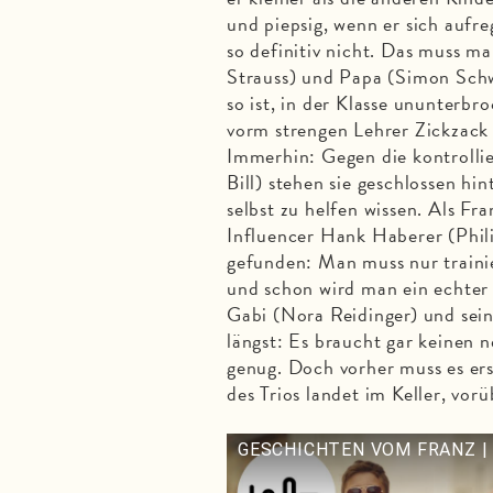
und piepsig, wenn er sich aufr
so definitiv nicht. Das muss m
Strauss) und Papa (Simon Schw
so ist, in der Klasse ununterb
vorm strengen Lehrer Zickzack
Immerhin: Gegen die kontrolli
Bill) stehen sie geschlossen h
selbst zu helfen wissen. Als F
Influencer Hank Haberer (Phil
gefunden: Man muss nur trainier
und schon wird man ein echter 
Gabi (Nora Reidinger) und sei
längst: Es braucht gar keinen ne
genug. Doch vorher muss es ers
des Trios landet im Keller, vo
GESCHICHTEN VOM FRANZ | Offiz