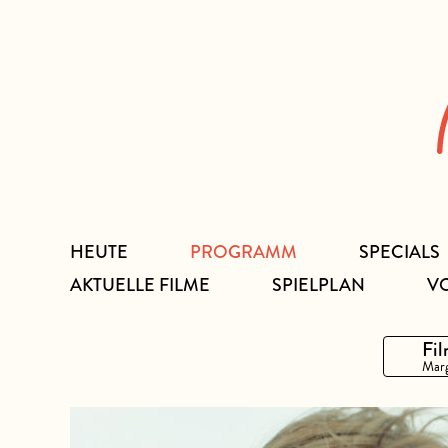
Zum
Inhalt
HEUTE
PROGRAMM
SPECIALS
AKTUELLE FILME
SPIELPLAN
V
Fil
Marg