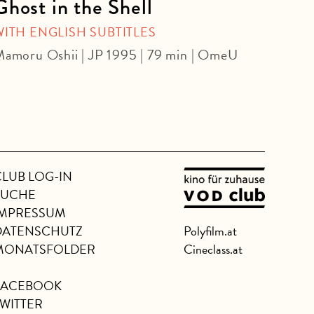
Ghost in the Shell
The
WITH ENGLISH SUBTITLES
Chris
OmU
amoru Oshii | JP 1995 | 79 min | OmeU
CLUB LOG-IN
SUCHE
IMPRESSUM
DATENSCHUTZ
Polyfilm.at
MONATSFOLDER
Cineclass.at
FACEBOOK
TWITTER