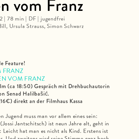
en vom Franz
| 78 min | DF | jugendfrei
Bill, Ursula Strauss, Simon Schwarz
le Feature!
 FRANZ
EN VOM FRANZ
ilm (ca 18:50) Gespräch mit Drehbuchautorin
on Senad Halilbašić.
) direkt an der Filmhaus Kassa
n Jugend muss man vor allem eines sein:
Jossi Jantschitsch) ist neun Jahre alt, geht in
 Leicht hat man es nicht als Kind. Erstens ist
der. Und zweitens wird seine Stimme ganz hoch