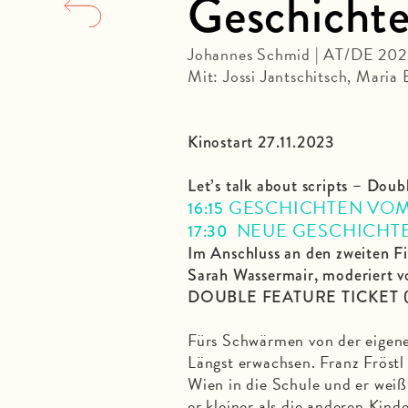
Geschicht
Johannes Schmid | AT/DE 2022 
Mit: Jossi Jantschitsch, Maria 
Kinostart 27.11.2023
Let’s talk about scripts – Doub
GESCHICHTEN VOM
16:15
NEUE GESCHICHT
17:30
Im Anschluss an den zweiten F
Sarah Wassermair, moderiert v
DOUBLE FEATURE TICKET (16€
Fürs Schwärmen von der eigene
Längst erwachsen. Franz Fröstl (
Wien in die Schule und er weiß:
er kleiner als die anderen Kin