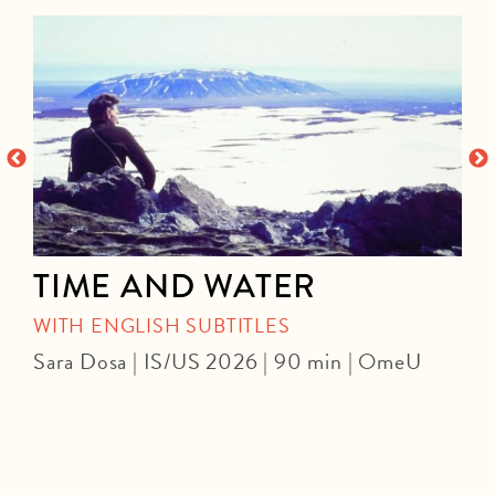
TIME AND WATER
WITH ENGLISH SUBTITLES
Sara Dosa | IS/US 2026 | 90 min | OmeU
P