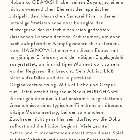
Nobuhiko OBAYASHI über seinen Zugang zu einem
nicht unwesentlichen Element des japanischen
Jidaigeki, dem klassischen Samurai Film, in denen
unzählige Statisten scheinbar belanglos den
Hintergrund der weiterhin zahlreich gedrehten
klassischen Dramen der Edo Zeit säumen, um dann
nach aufopferndem Kampf gestenreich zu sterben.
Kozo HAGINOYA ist einer von diesen Extras, mit
langjähriger Erfahrung und der nötigen Engelsgeduld
ausgestattet, um im richtigen Moment dort zu sein,
wo der Regisseur ihn braucht. Sein Job ist, bloß
nicht aufzufallen und das in perfekter
Originalkostümierung. Mit viel Liebe und Gespür
fürs Detail erzählt Regisseur Naoki MURAHASHI
die mit gebührender Situationskomik ausgestatteten
Geschehnisse eines typischen Filmdrehs als überaus
witzige Mockumentary, bei der so manchem
Zuschauer nicht ganz klar sein dürfte, wo die Doku
aufhört und die Fiction beginnt. Viele „echte”
Extras und Filmschaffende unterstützen dieses Spiel
mit der Wahrheit und verleihen der Komödie ihren