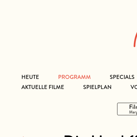
Zum
Inhalt
HEUTE
PROGRAMM
SPECIALS
AKTUELLE FILME
SPIELPLAN
V
Fil
Marg