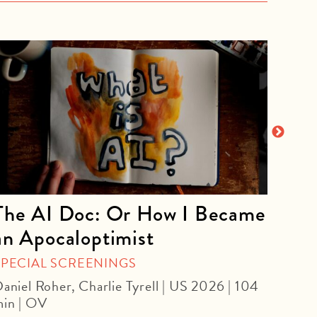
The AI Doc: Or How I Became
The
an Apocaloptimist
SPEC
Béla 
SPECIAL SCREENINGS
aniel Roher, Charlie Tyrell | US 2026 | 104
in | OV