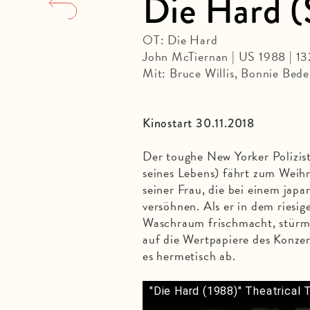
Die Hard (
OT: Die Hard
John McTiernan | US 1988 | 1
Mit: Bruce Willis, Bonnie Bed
Kinostart 30.11.2018
Der toughe New Yorker Polizist
seines Lebens) fährt zum Weihn
seiner Frau, die bei einem jap
versöhnen. Als er in dem ries
Waschraum frischmacht, stürme
auf die Wertpapiere des Konze
es hermetisch ab.
"Die Hard (1988)" Theatrical T