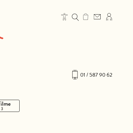
01 / 587 90 62
Filme
 3