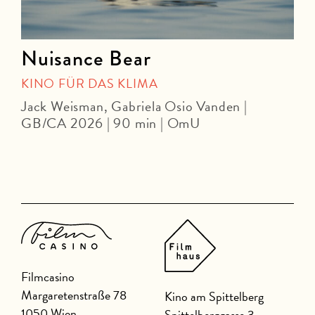
Nuisance Bear
KINO FÜR DAS KLIMA
Jack Weisman, Gabriela Osio Vanden |
A
GB/CA 2026 | 90 min | OmU
Filmcasino
Margaretenstraße 78
Kino am Spittelberg
1050 Wien
Spittelberggasse 3