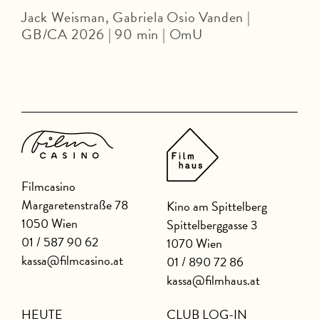
Jack Weisman, Gabriela Osio Vanden |
J
GB/CA 2026 | 90 min | OmU
Filmcasino
Margaretenstraße 78
Kino am Spittelberg
1050 Wien
Spittelberggasse 3
01 / 587 90 62
1070 Wien
kassa@filmcasino.at
01 / 890 72 86
kassa@filmhaus.at
HEUTE
CLUB LOG-IN