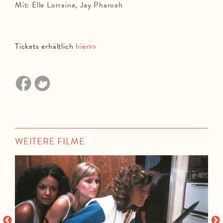
Mit: Elle Lorraine, Jay Pharoah
Tickets erhältlich
hier>>
WEITERE FILME