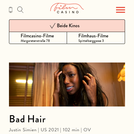
Zum
Inhalt
Beide Kinos
Filmcasino-Filme
Filmhaus-Filme
Margaretenstraße 78
Spittelberggasse 3
Bad Hair
Justin Simien | US 2021 | 102 min | OV