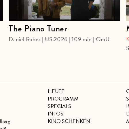
The Piano Tuner
Daniel Roher | US 2026 | 109 min | OmU
S
U
HEUTE
PROGRAMM
SPECIALS
INFOS
lberg
KINO SCHENKEN!
se 3