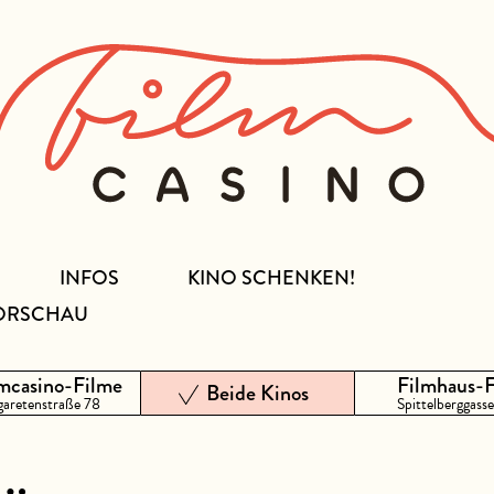
INFOS
KINO SCHENKEN!
ORSCHAU
mcasino-Filme
Filmhaus-
Beide Kinos
aretenstraße 78
Spittelberggasse