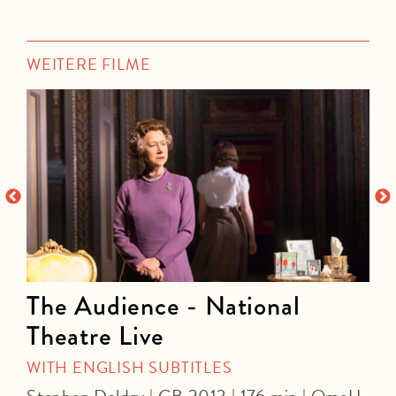
WEITERE FILME
The Audience - National
Theatre Live
M
WITH ENGLISH SUBTITLES