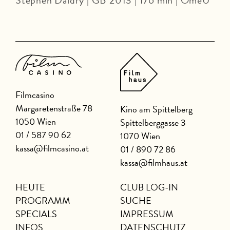
Stephen Daldry | GB 2013 | 176 min | OmeU
Filmcasino
Margaretenstraße 78
Kino am Spittelberg
1050 Wien
Spittelberggasse 3
01 / 587 90 62
1070 Wien
kassa@filmcasino.at
01 / 890 72 86
kassa@filmhaus.at
HEUTE
CLUB LOG-IN
PROGRAMM
SUCHE
SPECIALS
IMPRESSUM
INFOS
DATENSCHUTZ