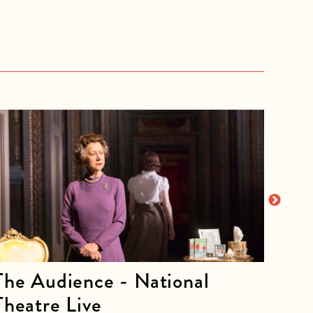
The Audience - National
La 
Theatre Live
CINE