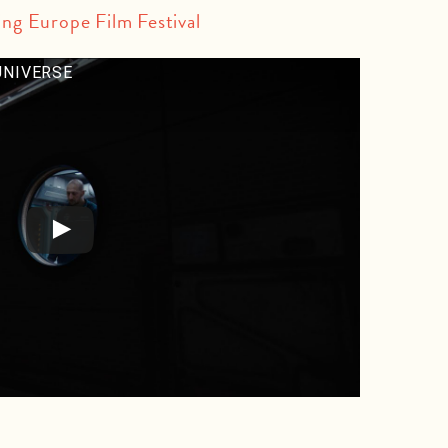
ing Europe Film Festival
 UNIVERSE