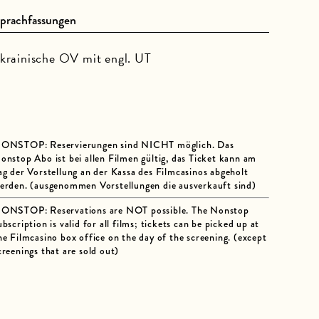
prachfassungen
krainische OV mit engl. UT
ONSTOP: Reservierungen sind NICHT möglich. Das
onstop Abo ist bei allen Filmen gültig, das Ticket kann am
ag der Vorstellung an der Kassa des Filmcasinos abgeholt
erden. (ausgenommen Vorstellungen die ausverkauft sind)
ONSTOP: Reservations are NOT possible.
The Nonstop
ubscription is valid for all films; tickets can be picked up at
he Filmcasino box office on the day of the screening. (except
creenings that are sold out)