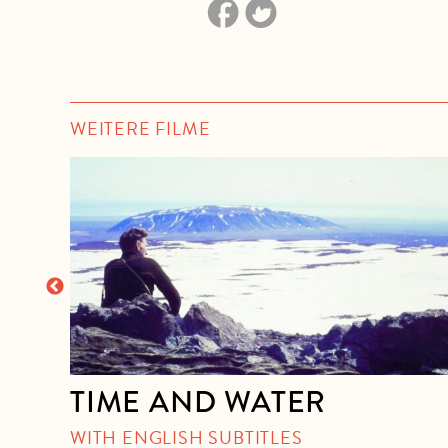
WEITERE FILME
re
TIME AND WATER
WITH ENGLISH SUBTITLES