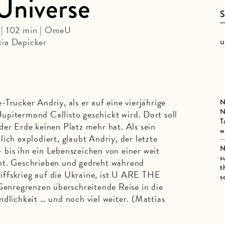
Universe
S
 | 102 min | OmeU
u
xia Depicker
Trucker Andriy, als er auf eine vierjährige
N
N
pitermond Callisto geschickt wird. Dort soll
T
der Erde keinen Platz mehr hat. Als sein
w
ich explodiert, glaubt Andriy, der letzte
N
bis ihn ein Lebenszeichen von einer weit
s
ht. Geschrieben und gedreht während
t
ffskrieg auf die Ukraine, ist U ARE THE
s
nregrenzen überschreitende Reise in die
ndlichkeit … und noch viel weiter. (Mattias