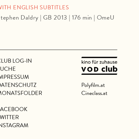
Yoel 
WITH ENGLISH SUBTITLES
tephen Daldry | GB 2013 | 176 min | OmeU
CLUB LOG-IN
SUCHE
IMPRESSUM
DATENSCHUTZ
Polyfilm.at
MONATSFOLDER
Cineclass.at
FACEBOOK
TWITTER
INSTAGRAM