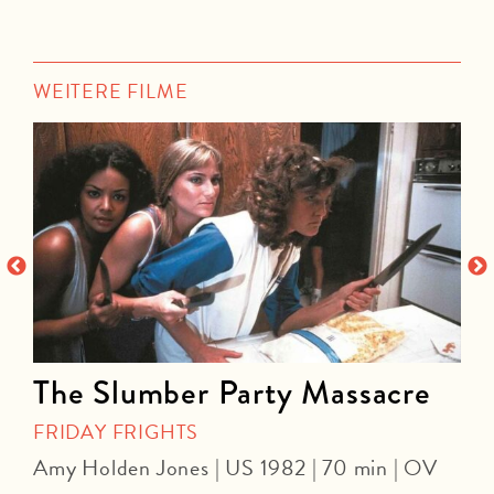
WEITERE FILME
The Slumber Party Massacre
FRIDAY FRIGHTS
Amy Holden Jones | US 1982 | 70 min | OV
Z