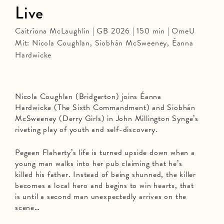
Live
Caitríona McLaughlin | GB 2026 | 150 min | OmeU
Mit: Nicola Coughlan, Siobhán McSweeney, Éanna
Hardwicke
Nicola Coughlan (Bridgerton) joins Éanna
Hardwicke (The Sixth Commandment) and Siobhán
McSweeney (Derry Girls) in John Millington Synge’s
riveting play of youth and self-discovery.
Pegeen Flaherty’s life is turned upside down when a
young man walks into her pub claiming that he’s
killed his father. Instead of being shunned, the killer
becomes a local hero and begins to win hearts, that
is until a second man unexpectedly arrives on the
scene…