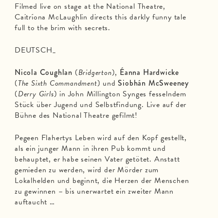
Filmed live on stage at the National Theatre,
Caitríona McLaughlin directs this darkly funny tale
full to the brim with secrets.
DEUTSCH_
Nicola Coughlan
(
Bridgerton
),
Éanna Hardwicke
(
The Sixth Commandment
) und
Siobhán McSweeney
(
Derry Girls
) in John Millington Synges fesselndem
Stück über Jugend und Selbstfindung. Live auf der
Bühne des National Theatre gefilmt!
Pegeen Flahertys Leben wird auf den Kopf gestellt,
als ein junger Mann in ihren Pub kommt und
behauptet, er habe seinen Vater getötet. Anstatt
gemieden zu werden, wird der Mörder zum
Lokalhelden und beginnt, die Herzen der Menschen
zu gewinnen – bis unerwartet ein zweiter Mann
auftaucht …