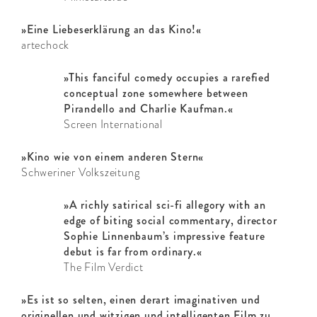
»Eine Liebeserklärung an das Kino!«
artechock
»This fanciful comedy occupies a rarefied
conceptual zone somewhere between
Pirandello and Charlie Kaufman.«
Screen International
»Kino wie von einem anderen Stern«
Schweriner Volkszeitung
»A richly satirical sci-fi allegory with an
edge of biting social commentary, director
Sophie Linnenbaum’s impressive feature
debut is far from ordinary.«
The Film Verdict
»Es ist so selten, einen derart imaginativen und
originellen und witzigen und intelligenten Film zu