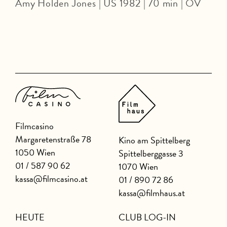
Amy Holden Jones | US 1982 | 70 min | OV
Z
|
Filmcasino
Margaretenstraße 78
Kino am Spittelberg
1050 Wien
Spittelberggasse 3
01 / 587 90 62
1070 Wien
kassa@filmcasino.at
01 / 890 72 86
kassa@filmhaus.at
HEUTE
CLUB LOG-IN