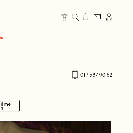
01 / 587 90 62
Filme
 3