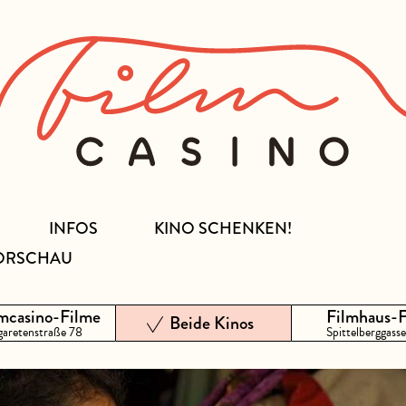
INFOS
KINO SCHENKEN!
ORSCHAU
mcasino-Filme
Filmhaus-
Beide Kinos
aretenstraße 78
Spittelberggasse