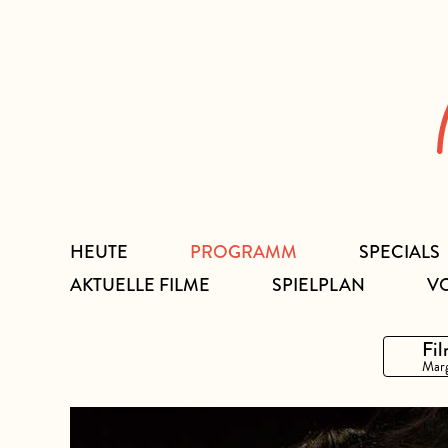
Zum
Inhalt
HEUTE
PROGRAMM
SPECIALS
AKTUELLE FILME
SPIELPLAN
V
Fil
Marg