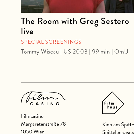
n
The Room with Greg Sestero
live
SPECIAL SCREENINGS
in |
Tommy Wiseau | US 2003 | 99 min | OmU
Filmcasino
Margaretenstraße 78
Kino am Spitte
1050 Wien
Spittelberggas