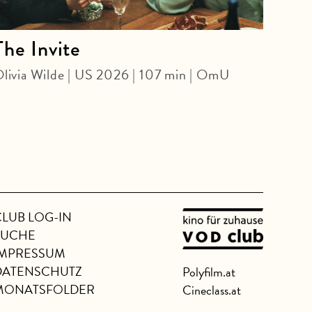
The Invite
Nui
livia Wilde | US 2026 | 107 min | OmU
KINO
Jack 
GB/C
CLUB LOG-IN
SUCHE
IMPRESSUM
DATENSCHUTZ
Polyfilm.at
MONATSFOLDER
Cineclass.at