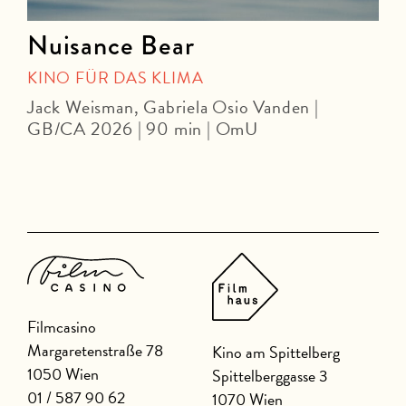
Nuisance Bear
KINO FÜR DAS KLIMA
Jack Weisman, Gabriela Osio Vanden |
J
GB/CA 2026 | 90 min | OmU
Filmcasino
Margaretenstraße 78
Kino am Spittelberg
1050 Wien
Spittelberggasse 3
01 / 587 90 62
1070 Wien