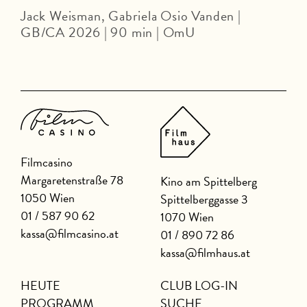
Jack Weisman, Gabriela Osio Vanden |
J
GB/CA 2026 | 90 min | OmU
Filmcasino
Margaretenstraße 78
Kino am Spittelberg
1050 Wien
Spittelberggasse 3
01 / 587 90 62
1070 Wien
kassa@filmcasino.at
01 / 890 72 86
kassa@filmhaus.at
HEUTE
CLUB LOG-IN
PROGRAMM
SUCHE