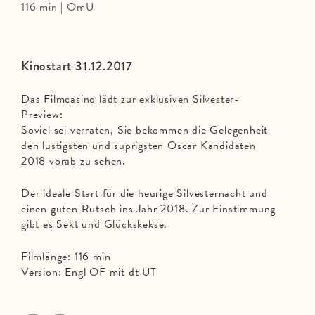
116 min | OmU
Kinostart 31.12.2017
Das Filmcasino lädt zur exklusiven Silvester-
Preview:
Soviel sei verraten, Sie bekommen die Gelegenheit
den lustigsten und suprigsten Oscar Kandidaten
2018 vorab zu sehen.
Der ideale Start für die heurige Silvesternacht und
einen guten Rutsch ins Jahr 2018. Zur Einstimmung
gibt es Sekt und Glückskekse.
Filmlänge: 116 min
Version: Engl OF mit dt UT