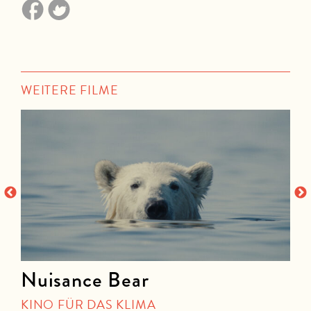
WEITERE FILME
Nuisance Bear
KINO FÜR DAS KLIMA