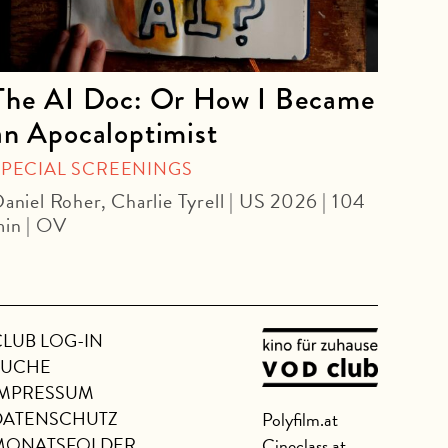
The AI Doc: Or How I Became
Bit
an Apocaloptimist
Pedro
SPECIAL SCREENINGS
aniel Roher, Charlie Tyrell | US 2026 | 104
in | OV
CLUB LOG-IN
SUCHE
IMPRESSUM
DATENSCHUTZ
Polyfilm.at
MONATSFOLDER
Cineclass.at