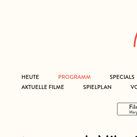
Zum
Inhalt
HEUTE
PROGRAMM
SPECIALS
AKTUELLE FILME
SPIELPLAN
V
Fil
Marg