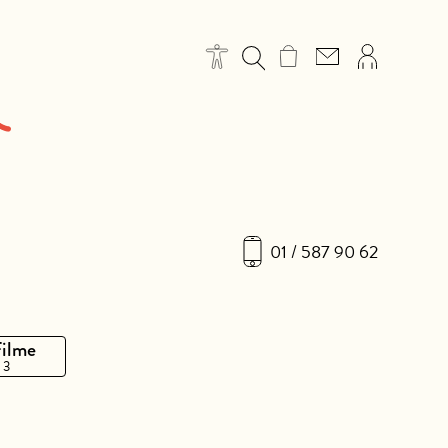
01 / 587 90 62
Filme
 3