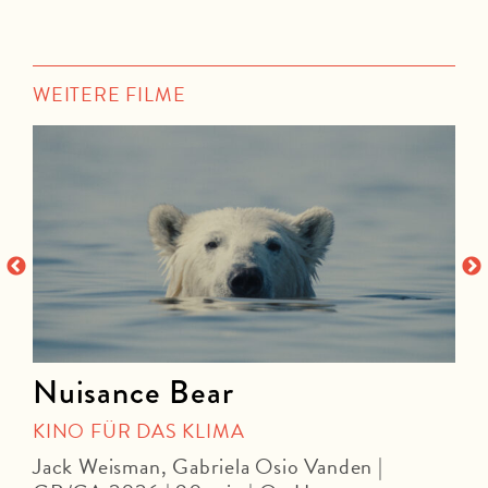
WEITERE FILME
Nuisance Bear
KINO FÜR DAS KLIMA
Jack Weisman, Gabriela Osio Vanden |
J