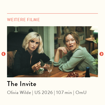
WEITERE FILME
The Invite
Olivia Wilde | US 2026 | 107 min | OmU
J