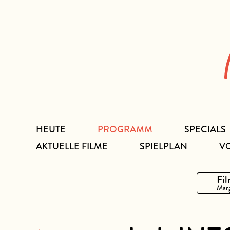
Zum
Inhalt
HEUTE
PROGRAMM
SPECIALS
AKTUELLE FILME
SPIELPLAN
V
Fil
Marg