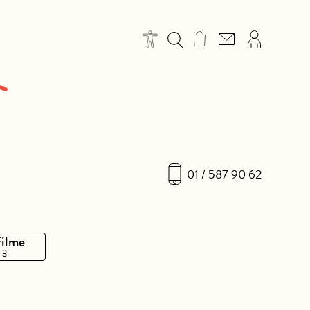
01 / 587 90 62
Filme
 3