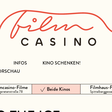
INFOS
KINO SCHENKEN!
ORSCHAU
mcasino-Filme
Filmhaus-
Beide Kinos
aretenstraße 78
Spittelberggasse