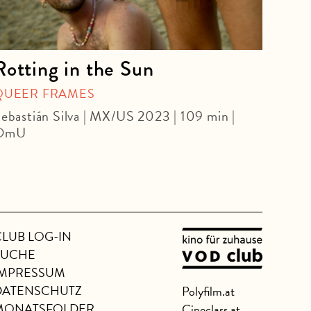
Rotting in the Sun
Are
QUEER FRAMES
SPEC
ebastián Silva | MX/US 2023 | 109 min |
J. Ai
OmU
1977 
CLUB LOG-IN
SUCHE
IMPRESSUM
DATENSCHUTZ
Polyfilm.at
MONATSFOLDER
Cineclass.at