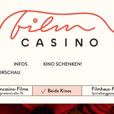
INFOS
KINO SCHENKEN!
ORSCHAU
mcasino-Filme
Filmhaus-
Beide Kinos
aretenstraße 78
Spittelberggasse