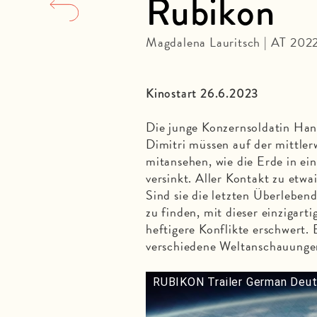
Rubikon
Magdalena Lauritsch | AT 202
Kinostart 26.6.2023
Die junge Konzernsoldatin Han
Dimitri müssen auf der mittler
mitansehen, wie die Erde in e
versinkt. Aller Kontakt zu etwa
Sind sie die letzten Überleben
zu finden, mit dieser einzigar
heftigere Konflikte erschwert. 
verschiedene Weltanschauungen
RUBIKON Trailer German Deut