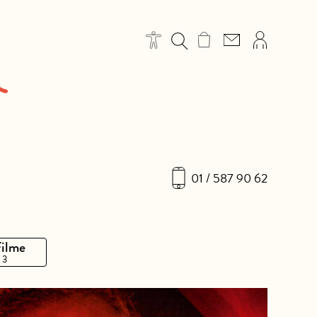
01 / 587 90 62
Filme
 3