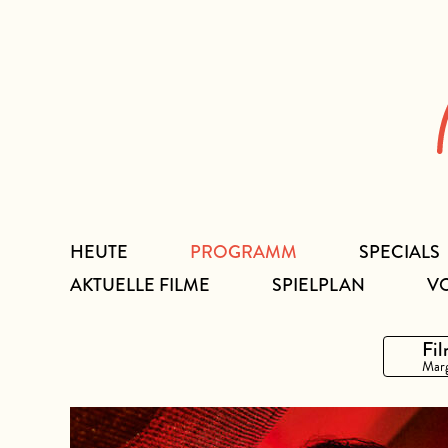
Zum
Inhalt
HEUTE
PROGRAMM
SPECIALS
AKTUELLE FILME
SPIELPLAN
V
Fil
Marg