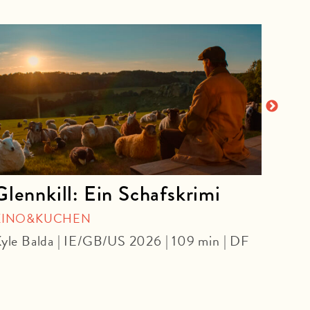
Glennkill: Ein Schafskrimi
Coy
KINO&KUCHEN
SPEC
yle Balda | IE/GB/US 2026 | 109 min | DF
Dave 