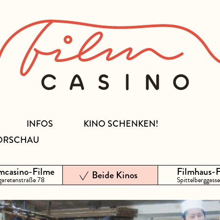
INFOS
KINO SCHENKEN!
ORSCHAU
mcasino-Filme
Filmhaus-
Beide Kinos
aretenstraße 78
Spittelberggasse