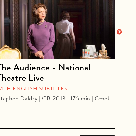
The Audience - National
La 
Theatre Live
CINE
Yoel 
WITH ENGLISH SUBTITLES
tephen Daldry | GB 2013 | 176 min | OmeU