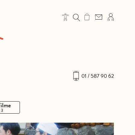
01 / 587 90 62
Filme
 3