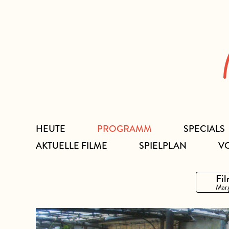
Zum
Inhalt
HEUTE
PROGRAMM
SPECIALS
AKTUELLE FILME
SPIELPLAN
V
Fil
Marg