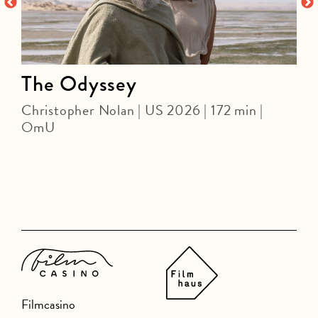
The Odyssey
Christopher Nolan | US 2026 | 172 min |
OmU
J
m
Filmcasino