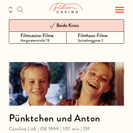
Zum
Inhalt
Beide Kinos
Filmcasino-Filme
Filmhaus-Filme
Margaretenstraße 78
Spittelberggasse 3
Pünktchen und Anton
Caroline Link | DE 1999 | 107 min | DF