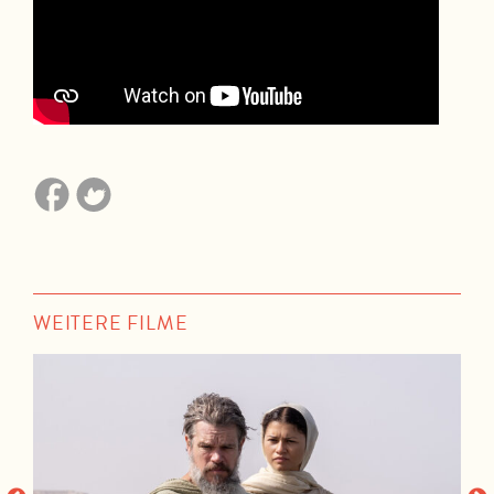
WEITERE FILME