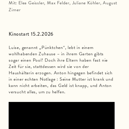
Mit: Elea Geissler, Max Felder, Juliane Köhler, August
Zirner
Kinostart 15.2.2026
Luise, genannt „Pünktchen“, lebt in einem
wohlhabenden Zuhause – in ihrem Garten gibts
sogar einen Pool! Doch ihre Eltern haben fast nie
Zeit für sie, stattdessen wird sie von der
Haushälterin erzogen. Anton hingegen befindet sich
in einer echten Notlage : Seine Mutter ist krank und
kann nicht arbeiten, das Geld ist knapp, und Anton
versucht alles, um zu helfen.