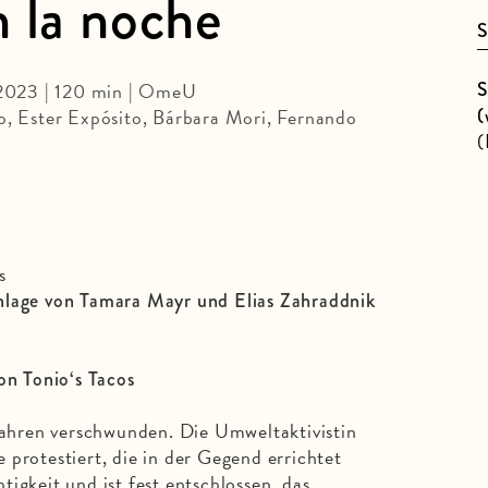
n la noche
S
S
2023 | 120 min | OmeU
(
o, Ester Expósito, Bárbara Mori, Fernando
(
s
nlage von Tamara Mayr und Elias Zahraddnik
on Tonio‘s Tacos
 Jahren verschwunden. Die Umweltaktivistin
 protestiert, die in der Gegend errichtet
igkeit und ist fest entschlossen, das