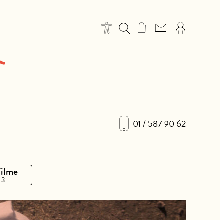
01 / 587 90 62
Filme
 3