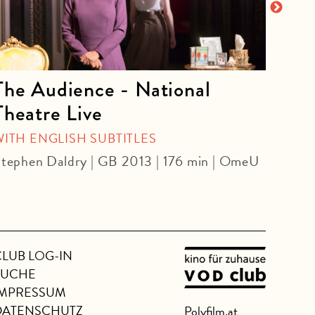
The Audience - National
La 
Theatre Live
CINE
Yoel 
WITH ENGLISH SUBTITLES
tephen Daldry | GB 2013 | 176 min | OmeU
CLUB LOG-IN
SUCHE
IMPRESSUM
DATENSCHUTZ
Polyfilm.at