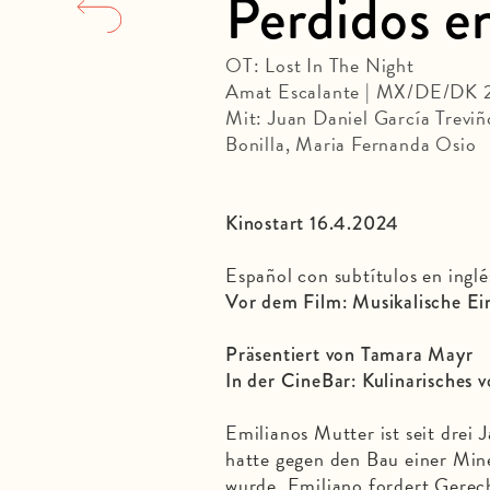
Perdidos e
OT: Lost In The Night
Amat Escalante | MX/DE/DK 
Mit: Juan Daniel García Treviñ
Bonilla, Maria Fernanda Osio
Kinostart 16.4.2024
Español con subtítulos en inglé
Vor dem Film: Musikalische Ei
Präsentiert von Tamara Mayr
In der CineBar: Kulinarisches v
Emilianos Mutter ist seit drei
hatte gegen den Bau einer Mine
wurde. Emiliano fordert Gerecht