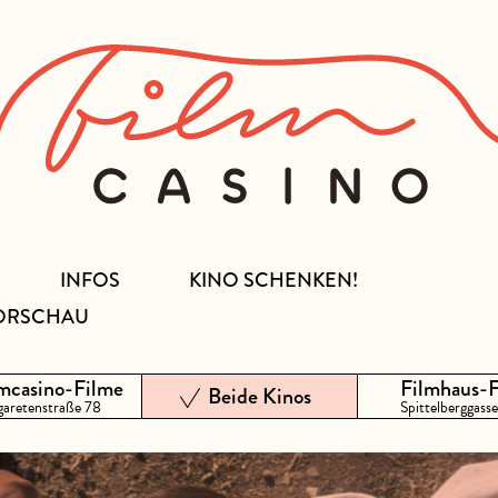
INFOS
KINO SCHENKEN!
ORSCHAU
mcasino-Filme
Filmhaus-
Beide Kinos
aretenstraße 78
Spittelberggasse