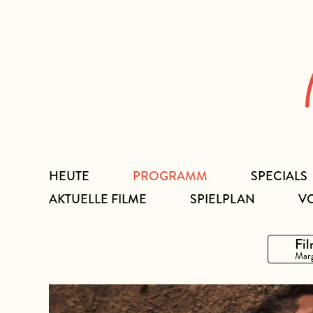
Zum
Inhalt
HEUTE
PROGRAMM
SPECIALS
AKTUELLE FILME
SPIELPLAN
V
Fil
Marg