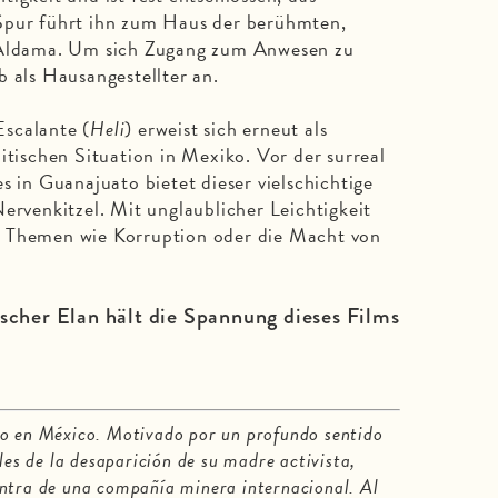
Spur führt ihn zum Haus der berühmten,
e Aldama. Um sich Zugang zum Anwesen zu
b als Hausangestellter an.
scalante (
Heli
) erweist sich erneut als
itischen Situation in Mexiko. Vor der surreal
s in Guanajuato bietet dieser vielschichtige
ervenkitzel. Mit unglaublicher Leichtigkeit
e Themen wie Korruption oder die Macht von
ischer Elan hält die Spannung dieses Films
ro en México. Motivado por un profundo sentido
les de la desaparición de su madre activista,
ontra de una compañía minera internacional. Al