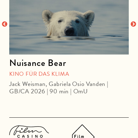
Nuisance Bear
KINO FÜR DAS KLIMA
Jack Weisman, Gabriela Osio Vanden |
J
GB/CA 2026 | 90 min | OmU