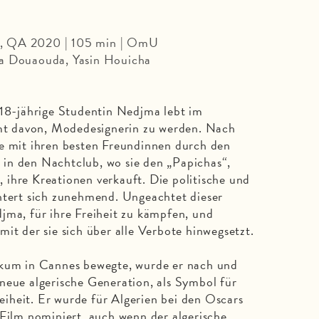
, QA 2020 | 105 min | OmU
da Douaouda, Yasin Houicha
 18-jährige Studentin Nedjma lebt im
t davon, Modedesignerin zu werden. Nach
ie mit ihren besten Freundinnen durch den
in den Nachtclub, wo sie den „Papichas“,
ihre Kreationen verkauft. Die politische und
htert sich zunehmend. Ungeachtet dieser
jma, für ihre Freiheit zu kämpfen, und
it der sie sich über alle Verbote hinwegsetzt.
m in Cannes bewegte, wurde er nach und
neue algerische Generation, als Symbol für
iheit. Er wurde für Algerien bei den Oscars
 Film nominiert, auch wenn der algerische