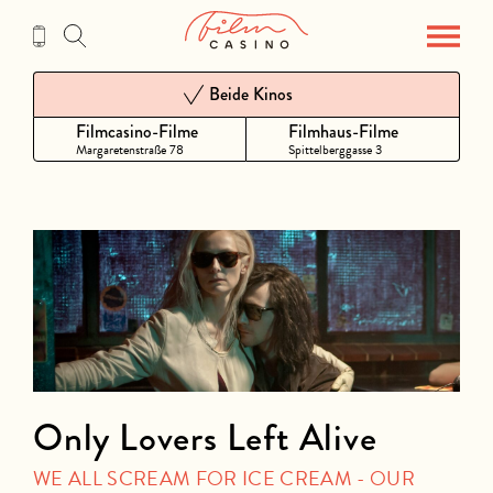
Zum
Inhalt
Beide Kinos
Filmcasino-Filme
Filmhaus-Filme
Margaretenstraße 78
Spittelberggasse 3
Only Lovers Left Alive
WE ALL SCREAM FOR ICE CREAM - OUR