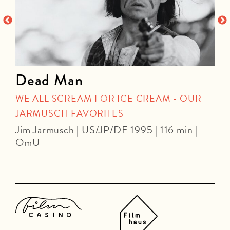
Dead Man
WE ALL SCREAM FOR ICE CREAM - OUR
JARMUSCH FAVORITES
Jim Jarmusch | US/JP/DE 1995 | 116 min |
J
OmU