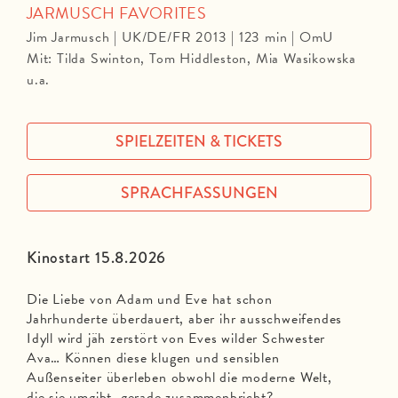
JARMUSCH FAVORITES
Jim Jarmusch | UK/DE/FR 2013 | 123 min | OmU
Mit: Tilda Swinton, Tom Hiddleston, Mia Wasikowska
u.a.
SPIELZEITEN & TICKETS
SPRACHFASSUNGEN
Kinostart 15.8.2026
Die Liebe von Adam und Eve hat schon
Jahrhunderte überdauert, aber ihr ausschweifendes
Idyll wird jäh zerstört von Eves wilder Schwester
Ava… Können diese klugen und sensiblen
Außenseiter überleben obwohl die moderne Welt,
die sie umgibt, gerade zusammenbricht?