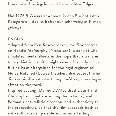
Insassen aufzuwiegeln – mit irreversiblen Folgen.
Hat 1976 5 Oscars gewonnen in den 5 wichtigsten
Kategorien – das ist bisher nur sehr wenigen Filmen
gelungen
ENGLISH:
Adapted from Ken Kesey’s novel, the film centres
on Randle McMurphy (Nicholson), a convict who
simulates mental illness in the hope that a transfer
to psychiatric hospital might ensure his early release.
But he hasn’t bargained for the rigid regimen of
Nurse Ratched (Louise Fletcher, also superb), who
dislikes his disruptive — though he’d say liberating —
effect on the ward.
Inspired casting (Danny DeVito, Brad Dourif and
Christopher Lloyd are among the patients) and
Forman’s naturalistic direction lend authenticity to
the proceedings, so that the film succeeds both as
anti-authoritarian parable and as an affecting