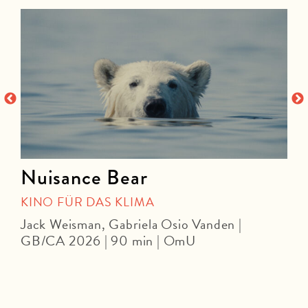
Nuisance Bear
KINO FÜR DAS KLIMA
Jack Weisman, Gabriela Osio Vanden |
J
GB/CA 2026 | 90 min | OmU