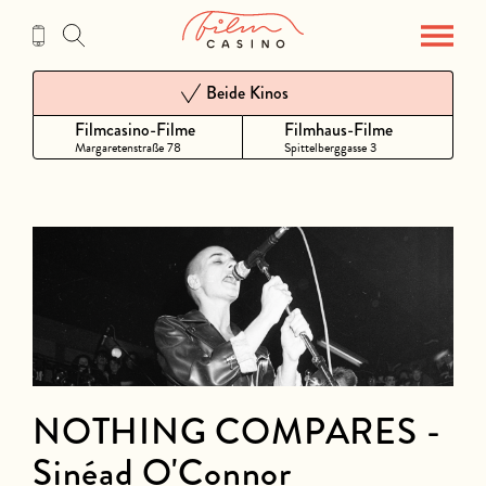
Zum
Inhalt
Beide Kinos
Filmcasino-Filme
Filmhaus-Filme
Margaretenstraße 78
Spittelberggasse 3
NOTHING COMPARES -
Sinéad O'Connor