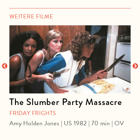
WEITERE FILME
The Slumber Party Massacre
FRIDAY FRIGHTS
Amy Holden Jones | US 1982 | 70 min | OV
Z