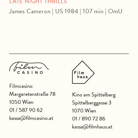
LATE NIGHT THRILLS
U
James Cameron | US 1984 | 107 min | OmU
J
m
Filmcasino
Margaretenstraße 78
Kino am Spittelberg
1050 Wien
Spittelberggasse 3
01 / 587 90 62
1070 Wien
kassa@filmcasino.at
01 / 890 72 86
kassa@filmhaus.at