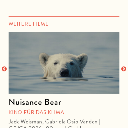
WEITERE FILME
Nuisance Bear
KINO FÜR DAS KLIMA
Jack Weisman, Gabriela Osio Vanden |
J