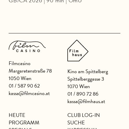
GB/CA 2026 | 90 min | OmU
Filmcasino
Margaretenstraße 78
Kino am Spittelberg
1050 Wien
Spittelberggasse 3
01 / 587 90 62
1070 Wien
kassa@filmcasino.at
01 / 890 72 86
kassa@filmhaus.at
HEUTE
CLUB LOG-IN
PROGRAMM
SUCHE