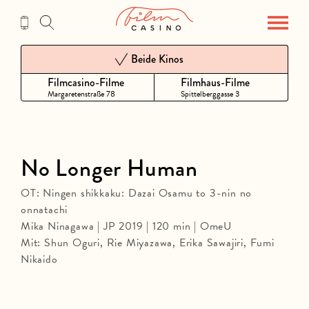
Zum
Inhalt
Beide Kinos
Filmcasino-Filme
Filmhaus-Filme
Margaretenstraße 78
Spittelberggasse 3
No Longer Human
OT: Ningen shikkaku: Dazai Osamu to 3-nin no
onnatachi
Mika Ninagawa | JP 2019 | 120 min | OmeU
Mit: Shun Oguri, Rie Miyazawa, Erika Sawajiri, Fumi
Nikaido