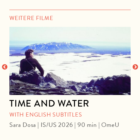
WEITERE FILME
TIME AND WATER
WITH ENGLISH SUBTITLES
Sara Dosa | IS/US 2026 | 90 min | OmeU
P