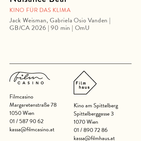
KINO FÜR DAS KLIMA
Jack Weisman, Gabriela Osio Vanden |
J
GB/CA 2026 | 90 min | OmU
Filmcasino
Margaretenstraße 78
Kino am Spittelberg
1050 Wien
Spittelberggasse 3
01 / 587 90 62
1070 Wien
kassa@filmcasino.at
01 / 890 72 86
kassa@filmhaus.at