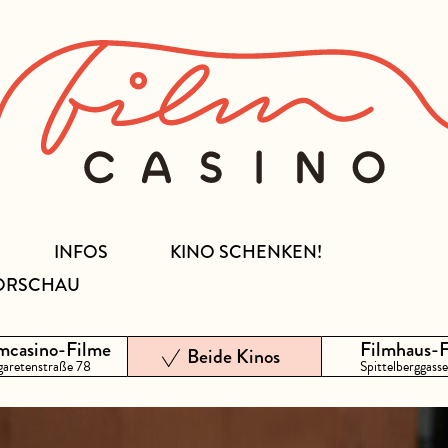
INFOS
KINO SCHENKEN!
ORSCHAU
mcasino-Filme
Filmhaus-
Beide Kinos
aretenstraße 78
Spittelberggasse