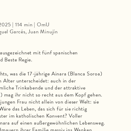
 2025 | 114 min | OmU
guel Garcés, Juan Minujín
 ausgezeichnet mit fünf spanischen
nd Beste Regie.
chts, was die 17-jährige Ainara (Blanca Soroa)
 Alter unterscheidet: auch in der
imliche Trinkabende und der attraktive
) mag ihr nicht so recht aus dem Kopf gehen.
ungen Frau nicht allein von dieser Welt: sie
Wäre das Leben, das sich für sie richtig
ster im katholischen Konvent? Voller
Ainara auf einen außergewöhnlichen Lebensweg.
dmauern ihrer Familie massiv ins Wanken.