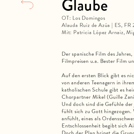
Glaube
OT: Los Domingos
Alauda Ruiz de Azúa | ES, FR
Mit: Patricia López Arnaiz, Mi
Der spanische Film des Jahres,
Filmpreisen u.a. Bester Film u
Auf den ersten Blick gibt es ni
von anderen Teenagern in ihrem
katholischen Schule gibt es he
Chorpartner Mikel (Guille Zani
Und doch sind die Gefühle der j
fühlt sich zu Gott hingezogen. 
anfühlt, eines als Ordensschwe
Entschlossenheit begibt sich 
Doch der Plan bringt die Grun