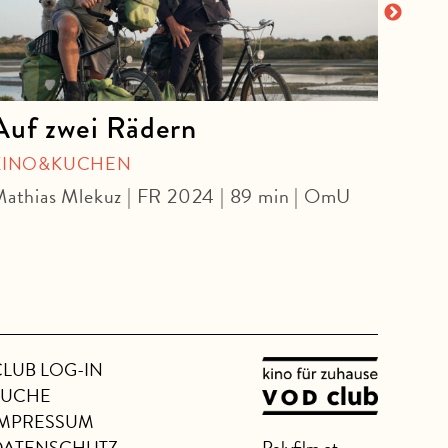
Auf zwei Rädern
Bar
Nac
KINO&KUCHEN
athias Mlekuz | FR 2024 | 89 min | OmU
ARCH
Gabri
Ome
CLUB LOG-IN
SUCHE
IMPRESSUM
DATENSCHUTZ
Polyfilm.at