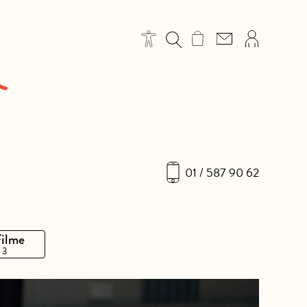
01 / 587 90 62
Filme
 3