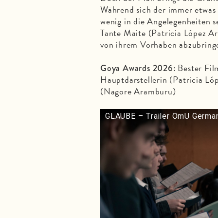
Während sich der immer etwas g
wenig in die Angelegenheiten se
Tante Maite (Patricia López Arn
von ihrem Vorhaben abzubring
Bester Fil
Goya Awards 2026:
Hauptdarstellerin (Patricia Ló
(Nagore Aramburu)
GLAUBE – Trailer OmU German