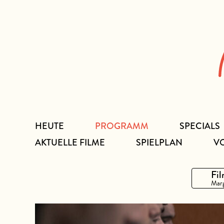
Zum
Inhalt
HEUTE
PROGRAMM
SPECIALS
AKTUELLE FILME
SPIELPLAN
V
Fil
Marg