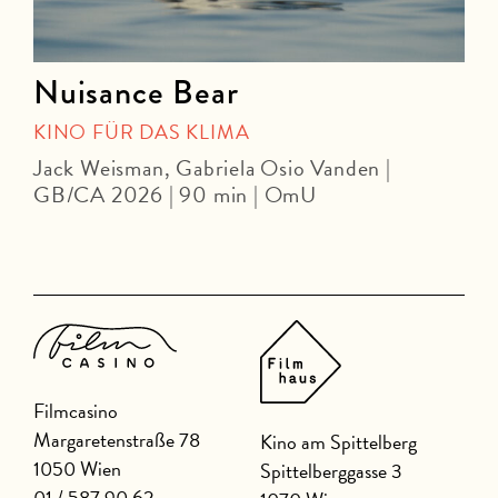
Nuisance Bear
KINO FÜR DAS KLIMA
Jack Weisman, Gabriela Osio Vanden |
J
GB/CA 2026 | 90 min | OmU
Filmcasino
Margaretenstraße 78
Kino am Spittelberg
1050 Wien
Spittelberggasse 3
01 / 587 90 62